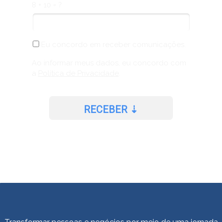
8 + 10 = ?
Eu concordo em receber comunicações.
Ao informar meus dados, eu concordo com
a
Política de Privacidade
.
RECEBER ⇣
Prometemos não utilizar suas informações de contato para enviar
qualquer tipo de SPAM.