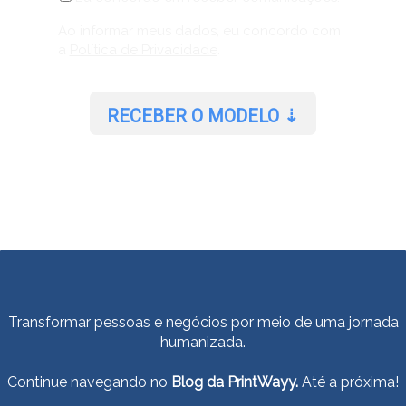
Ao informar meus dados, eu concordo com
a
Política de Privacidade
.
RECEBER O MODELO ⇣
Prometemos não utilizar suas informações de contato para enviar
qualquer tipo de SPAM.
Transformar pessoas e negócios por meio de uma jornada
humanizada.
Continue navegando no
Blog da PrintWayy.
Até a próxima!