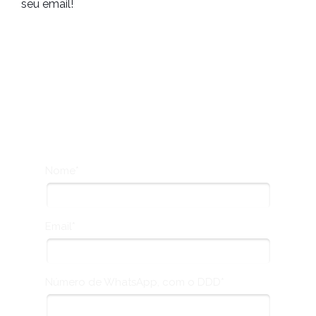
seu email!
Preencha o formulário e
receba o material!
Nome*
Email*
Número de WhatsApp, com o DDD*